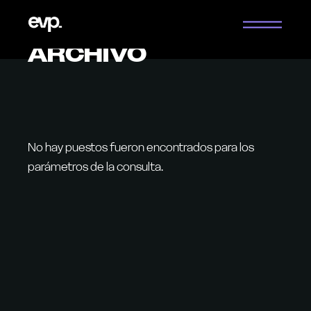
Saltar
al
contenido
ARCHIVO
No hay puestos fueron encontrados para los
parámetros de la consulta.