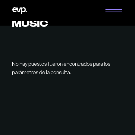
Saltar
al
contenido
MUSIC
No hay puestos fueron encontrados para los
parámetros de la consulta.