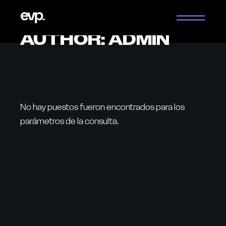
Saltar
al
contenido
AUTHOR: ADMIN
No hay puestos fueron encontrados para los
parámetros de la consulta.