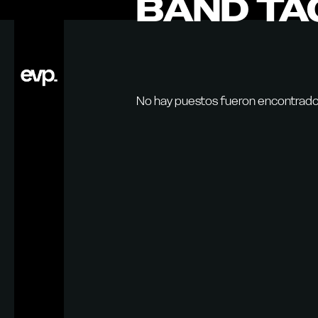
BAND TA
Saltar
al
contenido
No hay puestos fueron encontrados