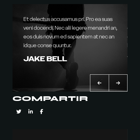
 idque
Et delectus accusamus pri. Pro ea suas
Ne es
 eum ex.
veni docendi. Nec alii legere menandri an,
deser
st
eos duis novum ed sapientem at nec an
diam 
idque conse quuntur.
labore
JAKE BELL
WI
COMPARTIR
Reproductor