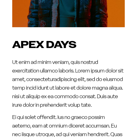
APEX DAYS
Ut enim ad minim veniam, quis nostrud
exercitation ullamco laboris. Lorem ipsum dolor sit
amet, consecteturadipiscing elit, sed do eiusmod
temp incid idunt ut labore et dolore magna aliqua.
nisi ut aliquip ex ea commodo consat. Duis aute
irure dolor in prehenderit volup tate.
Ei qui solet offendit. Ius no graeco possim
aeterno, eam at omnium diceret accumsan. Eu
nec iisque utroque, ad qui veniam hendrerit. Quas